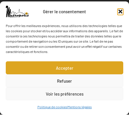
Politique de cookies
Gérer le consentement
Contact
Plan du Site
Pour offrir les meilleures expériences, nous utilisons des technologies telles que
les cookies pour stocker et/ou accéder aux informations des appareils. Le fait de
consentir à ces technologies nous permettra de traiter des données telles que le
SUIVEZ-NOUS
comportement de navigation ou les ID uniques sur ce site. Le fait de ne pas
consentir ou de retirer son consentement peut avoir un effet négatif sur certaines
caractéristiques et fonctions.
Actualité
Accepter
Refuser
Voir les préférences
Politique de cookies
Mentions légales
Metropolis Territoires 2026. Tous droits réservés - Concept &
Design Web-Gardeners.fr