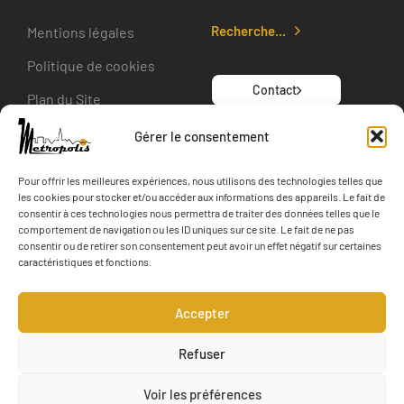
Recherche...
Mentions légales
Politique de cookies
Contact
Plan du Site
Gérer le consentement
SUIVEZ-NOUS
Pour offrir les meilleures expériences, nous utilisons des technologies telles que
les cookies pour stocker et/ou accéder aux informations des appareils. Le fait de
consentir à ces technologies nous permettra de traiter des données telles que le
Actualité
comportement de navigation ou les ID uniques sur ce site. Le fait de ne pas
consentir ou de retirer son consentement peut avoir un effet négatif sur certaines
caractéristiques et fonctions.
Accepter
Refuser
Voir les préférences
Metropolis Territoires 2026. Tous droits réservés - Concept &