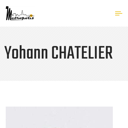
Tog
nav
Yohann CHATELIER