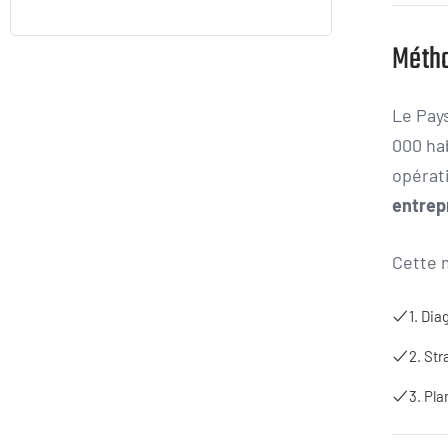
Méth
Le Pays
000 hab
opérat
entrep
Cette 
1. Dia
2. St
3. Pl