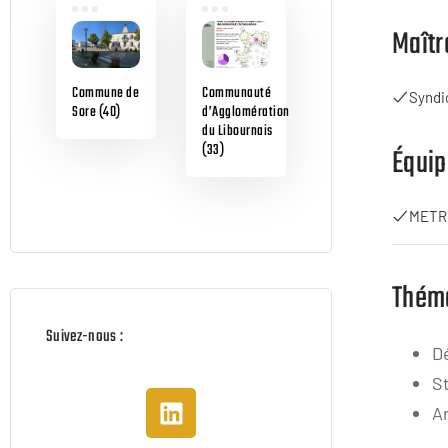
Maîtr
Commune de
Communauté
Syndic
Sore (40)
d’Agglomération
du Libournais
(33)
Équip
METR
Thém
Suivez-nous :
D
St
A