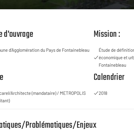
e d'ouvrage
Mission :
ne d’Agglomération du Pays de Fontainebleau
Étude de définiti
économique et urba
Fontainebleau
e
Calendrier
carel/Architecte (mandataire) / METROPOLIS
2018
itant)
atiques/Problématiques/Enjeux