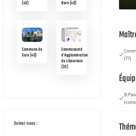
(40)
Born (40)
Maîtr
Commune de
Communauté
Commu
Sore (40)
d’Agglomération
(77)
du Libournais
(33)
Équip
B.Pas
(cotra
Suivez-nous :
Thém