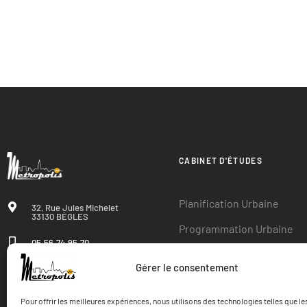
CABINET D'ÉTUDES
Planification Urbaine
32, Rue Jules Michelet
33130 BÈGLES
Programmation Urbaine
05.56.74.95.70
Économie des Territoires
Gérer le consentement
Lundi - Vendredi: de 9H
Environnement et Paysag
à 19H
Pour offrir les meilleures expériences, nous utilisons des technologies telles que l