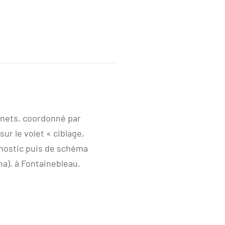
inets, coordonné par
ur le volet « ciblage,
nostic puis de schéma
a), à Fontainebleau.