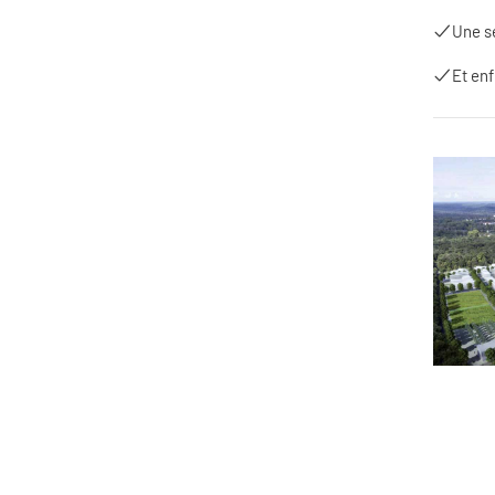
Une s
Et en