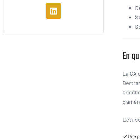
D
S
S
En qu
La CA 
Bertran
benchm
d’amén
L’étude
Une p