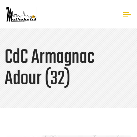
Tog
nav
CdC Armagnac
Adour (32)