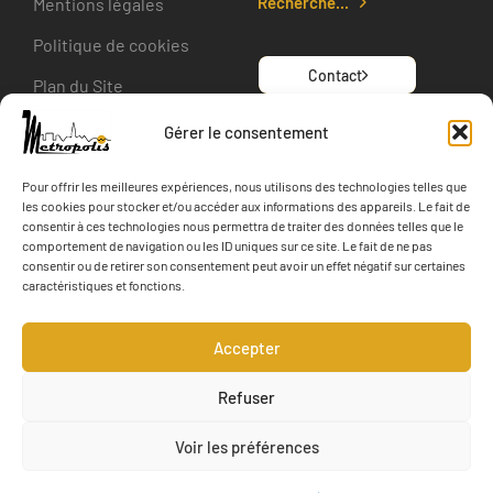
Recherche...
Mentions légales
Politique de cookies
Contact
Plan du Site
Gérer le consentement
SUIVEZ-NOUS
Pour offrir les meilleures expériences, nous utilisons des technologies telles que
les cookies pour stocker et/ou accéder aux informations des appareils. Le fait de
consentir à ces technologies nous permettra de traiter des données telles que le
Actualité
comportement de navigation ou les ID uniques sur ce site. Le fait de ne pas
consentir ou de retirer son consentement peut avoir un effet négatif sur certaines
caractéristiques et fonctions.
Accepter
Refuser
Voir les préférences
Metropolis Territoires 2026. Tous droits réservés - Concept &
Design Web-Gardeners.fr